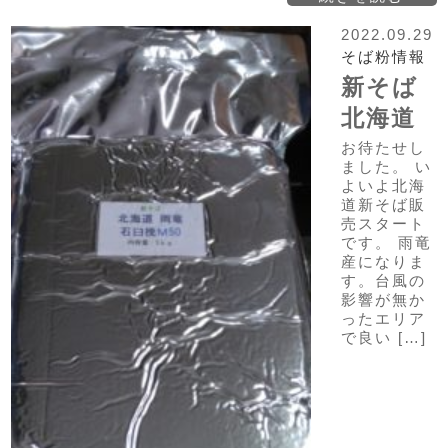
2022.09.29
そば粉情報
新そば
北海道
お待たせし
ました。 い
よいよ北海
道新そば販
売スタート
です。 雨竜
産になりま
す。台風の
影響が無か
ったエリア
で良い […]