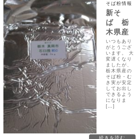
そば粉情報
新そ
ば 栃
木県産
いつもあり
がとうござ
います。 大
変遅くなり
ましたが、
栃木県産の
そば粉・む
き実が安定
してお出し
できるよう
になりま
[…]
続きを読む